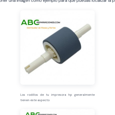
oner una imagen como ejemplo para que puedas localizar la p
Los rodillos de tu impresora hp generalmente
tienen este aspecto