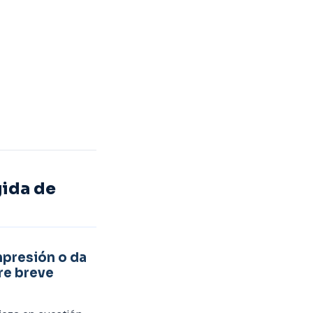
gida de
impresión o da
are breve