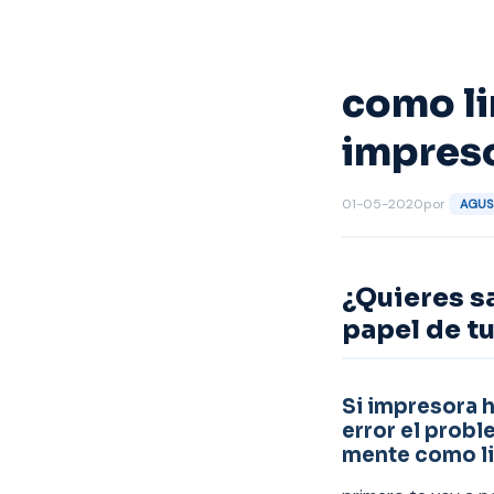
Saltar
al
contenido
como li
impres
01-05-2020
por
AGUS
¿Quieres s
papel de t
Si impresora h
error el probl
mente como li