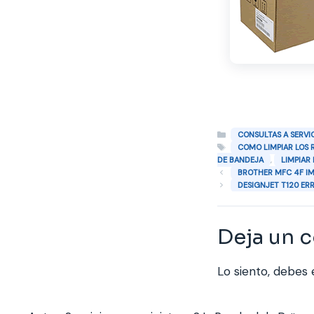
Categorías
CONSULTAS A SERVI
Etiquetas
COMO LIMPIAR LOS 
,
DE BANDEJA
LIMPIAR
BROTHER MFC 4F IM
DESIGNJET T120 ERR
Deja un 
Lo siento, debes