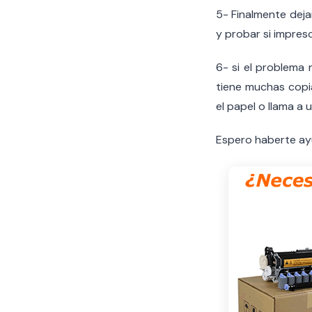
5- Finalmente deja
y probar si impres
6- si el problema 
tiene muchas copi
el papel o llama a 
Espero haberte ayu