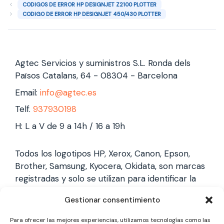
CODIGOS DE ERROR HP DESIGNJET Z2100 PLOTTER
CODIGO DE ERROR HP DESIGNJET 450/430 PLOTTER
Agtec Servicios y suministros S.L. Ronda dels
Països Catalans, 64 - 08304 - Barcelona
Email:
info@agtec.es
Telf.
937930198
H: L a V de 9 a 14h / 16 a 19h
Todos los logotipos HP, Xerox, Canon, Epson,
Brother, Samsung, Kyocera, Okidata, son marcas
registradas y solo se utilizan para identificar la
marca, no gestionamos garantías de estas
Gestionar consentimiento
marcas, y solo reparamos impresoras laser,
somos un servicio técnico especializado y
Para ofrecer las mejores experiencias, utilizamos tecnologías como las