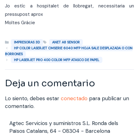
Jo estíc a hospitalet de llobregat, necessitaria un
pressupost aprox
Moltes Grácie
Categorías
Etiquetas
IMPRESORAS 3D
ANET A8 SENSOR
HP COLOR LASERJET CMSERIE 6040 MFP HOJA SALE DESPLAZADA O CON
BORRONES
HP LASERJET PRO 400 COLOR MFP ATASCO DE PAPEL
Deja un comentario
Lo siento, debes estar
conectado
para publicar un
comentario.
Agtec Servicios y suministros S.L. Ronda dels
Països Catalans, 64 - 08304 - Barcelona