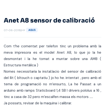
Saltar
al
contenido
Anet A8 sensor de calibració
por
07-06-2018
AGUS
Com t’he comentat per telefon tinc un problema amb la
meva impresora es el model Anet A8, lo que jo la he
desmontat i la he tornat a muntar sobre una AM8 (
Estructura metálica )
Nomes necessitaria la instal.lacio del sensor de calibració
del llit ( bltouch o captatiu ) jo ho he. intentat , pero amb el
tema de programació no m’ensurto, La he Passat a un
arduino amb ramps Staticboard 1,4 SB I drivers pololus a 16 ,
tinc a casa de 32 pero m’escalfen massa els motors …..
Ja possats, revisar de la maquina i calibrar.