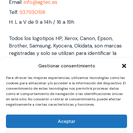
Email:
info@agtec.es
Telf.
937930198
H: L a V de 9 a 14h / 16 a 19h
Todos los logotipos HP, Xerox, Canon, Epson,
Brother, Samsung, Kyocera, Okidata, son marcas
registradas y solo se utilizan para identificar la
marca, no gestionamos garantías de estas
Gestionar consentimiento
marcas, y solo reparamos impresoras laser,
somos un servicio técnico especializado y
Para ofrecer las mejores experiencias, utilizamos tecnologías como las
totalmente independiente.
cookies para almacenar y/o acceder a la información del dispositivo. El
consentimiento de estas tecnologías nos permitirá procesar datos
como el comportamiento de navegación o las identificaciones únicas
en este sitio. No consentir o retirar el consentimiento, puede afectar
Los logotipos y marcas son marcas registradas
negativamente a ciertas características y funciones.
de cada fabricante y solo se utilizan para
identificarla, no gestionamos garantías oficiales,
Aceptar
somos un servicio técnico totalmente
independiente a cada marca.