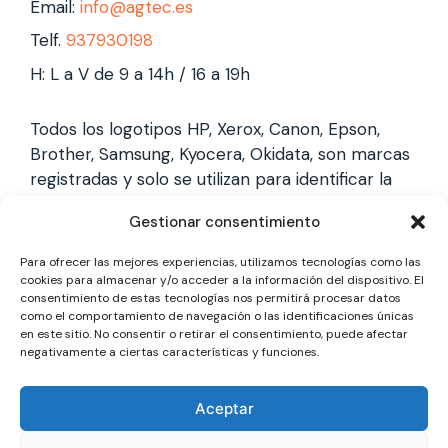
Email:
info@agtec.es
Telf.
937930198
H: L a V de 9 a 14h / 16 a 19h
Todos los logotipos HP, Xerox, Canon, Epson,
Brother, Samsung, Kyocera, Okidata, son marcas
registradas y solo se utilizan para identificar la
marca, no gestionamos garantías de estas
Gestionar consentimiento
marcas, y solo reparamos impresoras laser,
somos un servicio técnico especializado y
Para ofrecer las mejores experiencias, utilizamos tecnologías como las
totalmente independiente.
cookies para almacenar y/o acceder a la información del dispositivo. El
consentimiento de estas tecnologías nos permitirá procesar datos
como el comportamiento de navegación o las identificaciones únicas
en este sitio. No consentir o retirar el consentimiento, puede afectar
Los logotipos y marcas son marcas registradas
negativamente a ciertas características y funciones.
de cada fabricante y solo se utilizan para
identificarla, no gestionamos garantías oficiales,
Aceptar
somos un servicio técnico totalmente
independiente a cada marca.