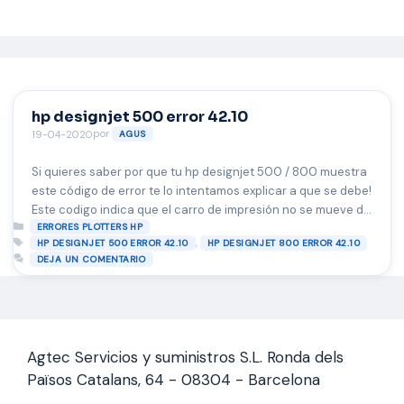
Saltar
al
contenido
hp designjet 500 error 42.10
por
19-04-2020
AGUS
Si quieres saber por que tu hp designjet 500 / 800 muestra
este código de error te lo intentamos explicar a que se debe!
Este codigo indica que el carro de impresión no se mueve de
Categorías
manera correcta, como que esta frenado en algún sitio o
ERRORES PLOTTERS HP
Etiquetas
,
HP DESIGNJET 500 ERROR 42.10
HP DESIGNJET 800 ERROR 42.10
roza su movimiento. 1- Pudo haber sido generado por cortes
DEJA UN COMENTARIO
…
Leer más
Agtec Servicios y suministros S.L. Ronda dels
Països Catalans, 64 - 08304 - Barcelona