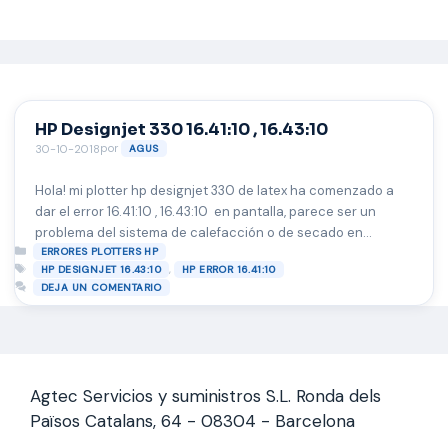
Saltar
al
contenido
HP Designjet 330 16.41:10 , 16.43:10
por
30-10-2018
AGUS
Hola! mi plotter hp designjet 330 de latex ha comenzado a
dar el error 16.41:10 , 16.43:10 en pantalla, parece ser un
problema del sistema de calefacción o de secado en
Categorías
ingles Fan-Heater Assembly, necesito ayuda por favor si
ERRORES PLOTTERS HP
Etiquetas
,
HP DESIGNJET 16.43:10
HP ERROR 16.41:10
alguien ha tenido el miso problema que por favor me diga
DEJA UN COMENTARIO
como lo ha solucionado desde ya muchas …
Leer más
Agtec Servicios y suministros S.L. Ronda dels
Països Catalans, 64 - 08304 - Barcelona