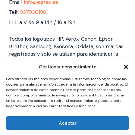
Email:
info@agtec.es
Telf.
937930198
H: L a V de 9 a 14h / 16 a 19h
Todos los logotipos HP, Xerox, Canon, Epson,
Brother, Samsung, Kyocera, Okidata, son marcas
registradas y solo se utilizan para identificar la
marca, no gestionamos garantías de estas
Gestionar consentimiento
marcas, y solo reparamos impresoras laser,
somos un servicio técnico especializado y
Para ofrecer las mejores experiencias, utilizamos tecnologías como las
totalmente independiente.
cookies para almacenar y/o acceder a la información del dispositivo. El
consentimiento de estas tecnologías nos permitirá procesar datos
como el comportamiento de navegación o las identificaciones únicas
en este sitio. No consentir o retirar el consentimiento, puede afectar
Los logotipos y marcas son marcas registradas
negativamente a ciertas características y funciones.
de cada fabricante y solo se utilizan para
identificarla, no gestionamos garantías oficiales,
Aceptar
somos un servicio técnico totalmente
independiente a cada marca.