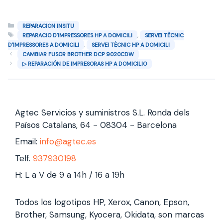
Categorías
REPARACION INSITU
Etiquetas
,
REPARACIO D'IMPRESSORES HP A DOMICILI
SERVEI TÈCNIC
,
D'IMPRESSORES A DOMICILI
SERVEI TÈCNIC HP A DOMICILI
CAMBIAR FUSOR BROTHER DCP 9020CDW
▷ REPARACIÓN DE IMPRESORAS HP A DOMICILIO
Agtec Servicios y suministros S.L. Ronda dels
Països Catalans, 64 - 08304 - Barcelona
Email:
info@agtec.es
Telf.
937930198
H: L a V de 9 a 14h / 16 a 19h
Todos los logotipos HP, Xerox, Canon, Epson,
Brother, Samsung, Kyocera, Okidata, son marcas